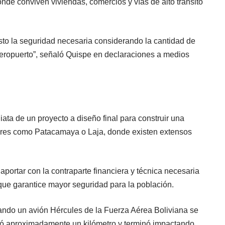
e conviven viviendas, comercios y vías de alto tránsito
to la seguridad necesaria considerando la cantidad de
aeropuerto”, señaló Quispe en declaraciones a medios
ata de un proyecto a diseño final para construir una
tores como Patacamaya o Laja, donde existen extensos
aportar con la contraparte financiera y técnica necesaria
que garantice mayor seguridad para la población.
cuando un avión Hércules de la Fuerza Aérea Boliviana se
orrió aproximadamente un kilómetro y terminó impactando