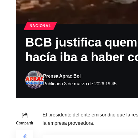
NACIONAL
BCB justifica quema
hacía iba a haber c
Prensa Aprac Bol
Publicado 3 de marzo de 2026 19:45
El presidente del ente emisor dijo que la re
la empresa proveedora.
Compartir