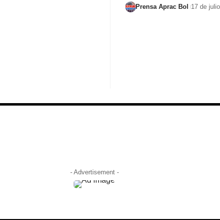
Prensa Aprac Bol
17 de juli
- Advertisement -