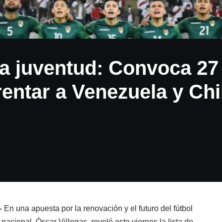
la juventud: Convoca 27
entar a Venezuela y Chi
–
En una apuesta por la renovación y el futuro del fútbol
 nacional, Óscar Villegas, reveló este viernes la lista de