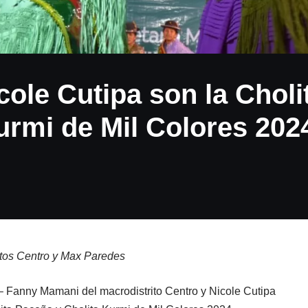
ole Cutipa son la Choli
urmi de Mil Colores 202
itos Centro y Max Paredes
 Fanny Mamani del macrodistrito Centro y Nicole Cutipa