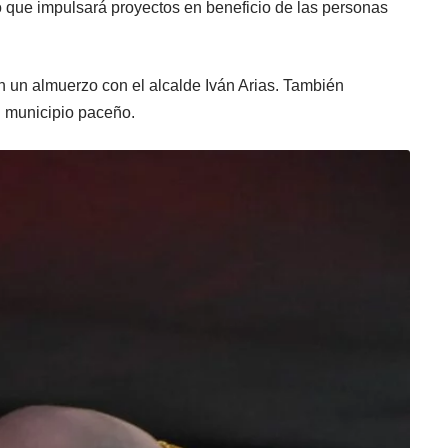
ó que impulsará proyectos en beneficio de las personas
n un almuerzo con el alcalde Iván Arias. También
el municipio paceño.