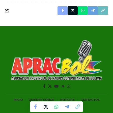
INICIO
QUIENES SOMOS
NOTICIAS
CONTACTOS
© 2024 APRAC By BoliviaPlay